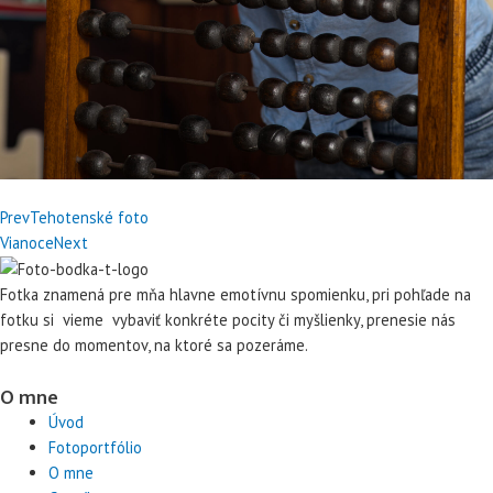
Prev
Tehotenské foto
Vianoce
Next
Fotka znamená pre mňa hlavne emotívnu spomienku, pri pohľade na
fotku si vieme vybaviť konkréte pocity či myšlienky, prenesie nás
presne do momentov, na ktoré sa pozeráme.
O mne
Úvod
Fotoportfólio
O mne