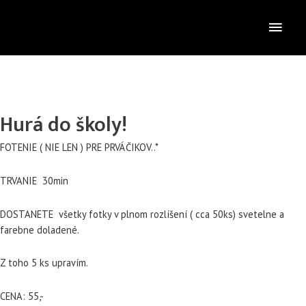
Preskočiť
Hlav
na
obsah
Men
Hurá do školy!
FOTENIE ( NIE LEN ) PRE PRVÁČIKOV..*
TRVANIE 30min
DOSTANETE všetky fotky v plnom rozlíšení ( cca 50ks) svetelne a
farebne doladené.
Z toho 5 ks upravím.
CENA: 55,-